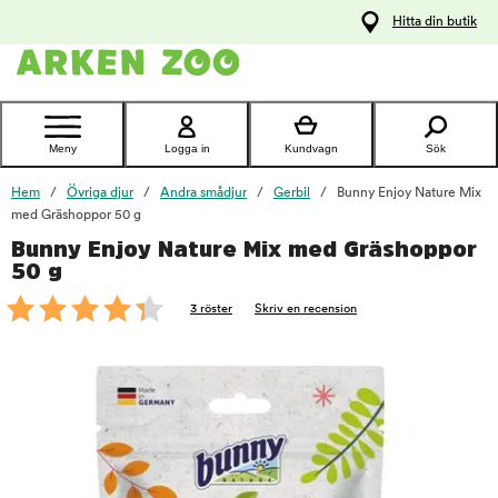
pa
Hitta din butik
ållet
Kontakta
kundtjänst
Meny
Logga in
Kundvagn
Sök
Hem
Övriga djur
Andra smådjur
Gerbil
Bunny Enjoy Nature Mix
med Gräshoppor 50 g
Bunny Enjoy Nature Mix med Gräshoppor
foo
50 g
3 röster
Skriv en recension