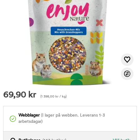
69,90
kr
(
1 398,00
kr
/ kg)
Webblager
(I lager på webben. Leverans 1-3
arbetsdagar)