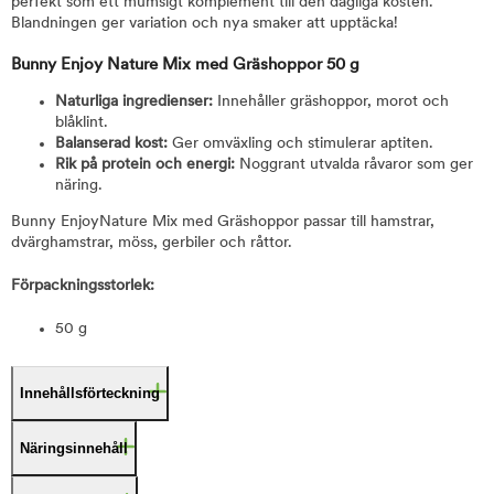
perfekt som ett mumsigt komplement till den dagliga kosten.
Blandningen ger variation och nya smaker att upptäcka!
Bunny Enjoy Nature Mix med Gräshoppor 50 g
Naturliga ingredienser:
Innehåller gräshoppor, morot och
blåklint.
Balanserad kost:
Ger omväxling och stimulerar aptiten.
Rik på protein och energi:
Noggrant utvalda råvaror som ger
näring.
Bunny EnjoyNature Mix med Gräshoppor passar till hamstrar,
dvärghamstrar, möss, gerbiler och råttor.
Förpackningsstorlek:
50 g
Innehållsförteckning
Näringsinnehåll