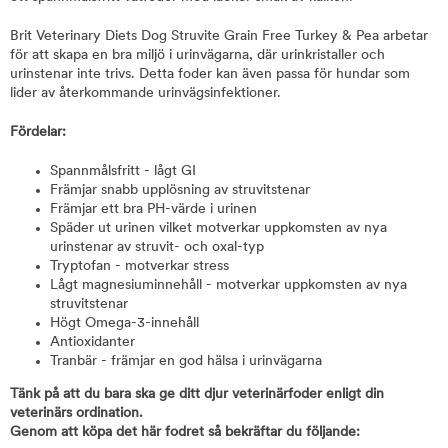
Brit Veterinary Diets Dog Struvite Grain Free Turkey & Pea arbetar
för att skapa en bra miljö i urinvägarna, där urinkristaller och
urinstenar inte trivs. Detta foder kan även passa för hundar som
lider av återkommande urinvägsinfektioner.
Fördelar:
Spannmålsfritt - lågt GI
Främjar snabb upplösning av struvitstenar
Främjar ett bra PH-värde i urinen
Späder ut urinen vilket motverkar uppkomsten av nya
urinstenar av struvit- och oxal-typ
Tryptofan - motverkar stress
Lågt magnesiuminnehåll - motverkar uppkomsten av nya
struvitstenar
Högt Omega-3-innehåll
Antioxidanter
Tranbär - främjar en god hälsa i urinvägarna
Tänk på att du bara ska ge ditt djur veterinärfoder enligt din
veterinärs ordination.
Genom att köpa det här fodret så bekräftar du följande: