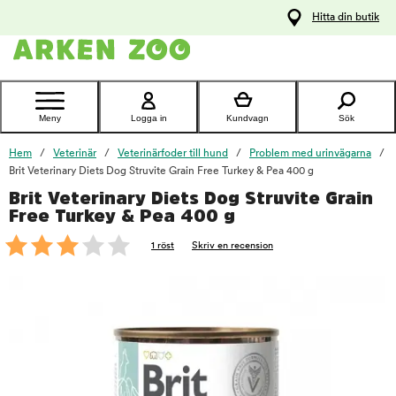
pa
Hitta din butik
ållet
Kontakta
kundtjänst
Meny
Logga in
Kundvagn
Sök
Hem
Veterinär
Veterinärfoder till hund
Problem med urinvägarna
Brit Veterinary Diets Dog Struvite Grain Free Turkey & Pea 400 g
Brit Veterinary Diets Dog Struvite Grain
foo
Free Turkey & Pea 400 g
1 röst
Skriv en recension