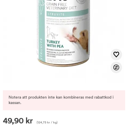
Notera att produkten inte kan kombineras med rabattkod i
kassan.
49,90
kr
(
124,75
kr
/ kg)