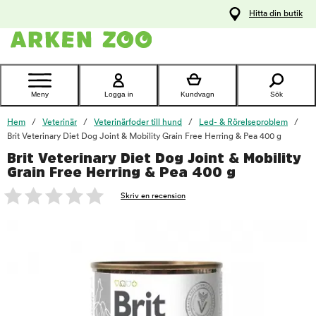
pa
Hitta din butik
ållet
Kontakta
kundtjänst
Meny
Logga in
Kundvagn
Sök
Hem
Veterinär
Veterinärfoder till hund
Led- & Rörelseproblem
Brit Veterinary Diet Dog Joint & Mobility Grain Free Herring & Pea 400 g
Brit Veterinary Diet Dog Joint & Mobility
foo
Grain Free Herring & Pea 400 g
Skriv en recension