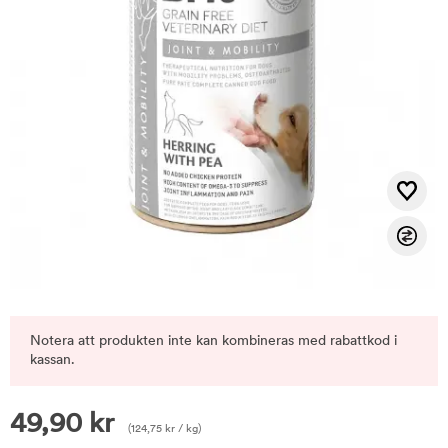
Notera att produkten inte kan kombineras med rabattkod i
kassan.
49,90
kr
(
124,75
kr
/ kg)