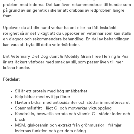
problem med lederna. Det kan även rekommenderas till hundar som
på grund av sin genetik riskerar att drabbas av ledproblem längre
fram.
Upplever du att din hund verkar ha ont eller ha fått inskränkt
rörlighet så är det viktigt att du uppsöker en veterinär som kan ställa
en diagnos och rekommendera behandling. En del av behandlingen
kan vara att byta till detta veterinärfoder.
Brit Veterinary Diet Dog Joint & Mobility Grain Free Herring & Pea
är ett läckert våtfoder med smak av sill, som passar även till mer
kräsna hundar.
Fördelar:
Sill är ett protein med hög smältbarhet
Kelp bidrar med nyttiga fibrer
Havtorn bidrar med antioxidanter och stöttar immunförsvaret
Spannmålsfritt - lågt GI och motverkar viktuppgång
Kondroitin, boswellia serrata och vitamin C - stöder leder och
brosk
MSM, glukosamin och extrakt från grönmusslor - främjar
ledernas funktion och ger dem näring