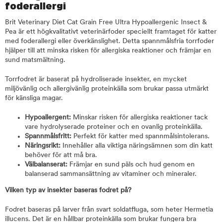
foderallergi
Brit Veterinary Diet Cat Grain Free Ultra Hypoallergenic Insect &
Pea är ett högkvalitativt veterinärfoder speciellt framtaget för katter
med foderallergi eller överkänslighet. Detta spannmålsfria torrfoder
hjälper till att minska risken för allergiska reaktioner och främjar en
sund matsmältning.
Torrfodret är baserat på hydroliserade insekter, en mycket
miljövänlig och allergivänlig proteinkälla som brukar passa utmärkt
för känsliga magar.
Hypoallergent:
Minskar risken för allergiska reaktioner tack
vare hydrolyserade proteiner och en ovanlig proteinkälla.
Spannmålsfritt:
Perfekt för katter med spannmålsintolerans.
Näringsrikt:
Innehåller alla viktiga näringsämnen som din katt
behöver för att må bra.
Välbalanserat:
Främjar en sund päls och hud genom en
balanserad sammansättning av vitaminer och mineraler.
Vilken typ av insekter baseras fodret på?
Fodret baseras på larver från svart soldatfluga, som heter Hermetia
illucens. Det är en hållbar proteinkälla som brukar fungera bra