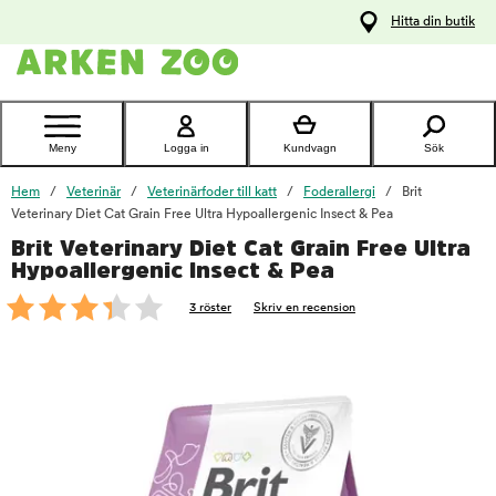
pa
Hitta din butik
ållet
Kontakta
kundtjänst
Meny
Logga in
Kundvagn
Sök
Hem
Veterinär
Veterinärfoder till katt
Foderallergi
Brit
Veterinary Diet Cat Grain Free Ultra Hypoallergenic Insect & Pea
Brit Veterinary Diet Cat Grain Free Ultra
foo
Hypoallergenic Insect & Pea
3 röster
Skriv en recension