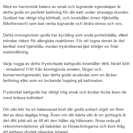
Med en harmonisk balans av smak och lugnande egenskaper är
detta godis en perfekt belöning för din katt under stressiga stunder.
Godiset har riktigt hög kötthalt, och innehåller örten Hjärtstilla
(Motherwort) som kan verka lugnande och lindra stress och oro.
Detta monoprotein-godis har kyckling som enda proteinkälla, vilket
minskar risken för allergiska reaktioner. För att lugna sinnet är det
berikat med hjärtstilla, medan hydroliserad jäst stödjer en frisk
matsmältning.
Varje tugga av detta frystorkade kattgodis innehåller 96% färskt kött
- smaskens! Fritt från konstgjorda smaker, färger och
konserveringsmedel, kan detta godis användas som en läcker
belöning eller som en lockande topping på kattmaten.
Frystorkat kattgodis har riktigt hög smak och brukar locka även de
mest kräsna individer!
Din vän bör ha en balanserad kost där godis enbart utgör en liten
del av dess dagliga intag. Även om din bästa vän är en gottegris är
det ditt jobb att se till att den håller sig hälsosam. Nosa reda på
rekommendationer på baksidan av förpackningarna och kom ihåg
att kattens storlek påverkar intaget.