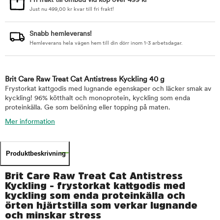
Fri frakt till ombud vid köp över 499 kr
Just nu
499,00
kr
kvar till fri frakt!
Snabb hemleverans!
Hemleverans hela vägen hem till din dörr inom 1-3 arbetsdagar.
Brit Care Raw Treat Cat Antistress Kyckling 40 g
Frystorkat kattgodis med lugnande egenskaper och läcker smak av
kyckling! 96% kötthalt och monoprotein, kyckling som enda
proteinkälla. Ge som belöning eller topping på maten.
Mer information
Produktbeskrivning
Brit Care Raw Treat Cat Antistress
Kyckling - frystorkat kattgodis med
kyckling som enda proteinkälla och
örten hjärtstilla som verkar lugnande
och minskar stress