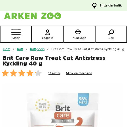
pa
Hitta din butik
ållet
Kontakta
kundtjänst
Meny
Logga in
Kundvagn
Sök
Hem
Katt
Kattgodis
Brit Care Raw Treat Cat Antistress Kyckling 40 g
Brit Care Raw Treat Cat Antistress
foo
Kyckling 40 g
14 röster
Skriv en recension