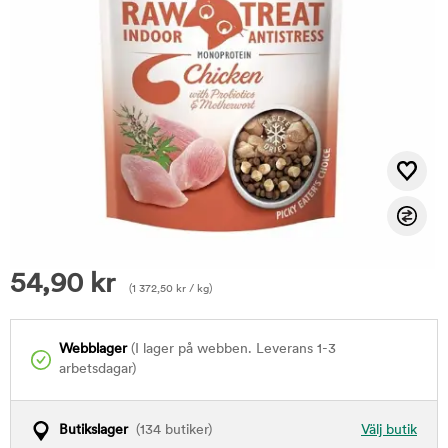
54,90
kr
(
1 372,50
kr
/ kg)
Webblager
(I lager på webben. Leverans 1-3
arbetsdagar)
Butikslager
(134 butiker)
Välj butik