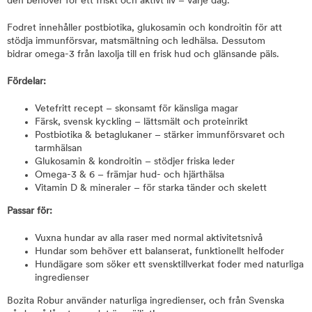
den behöver för ett friskt och aktivt liv – varje dag.
Fodret innehåller postbiotika, glukosamin och kondroitin för att
stödja immunförsvar, matsmältning och ledhälsa. Dessutom
bidrar omega-3 från laxolja till en frisk hud och glänsande päls.
Fördelar:
Vetefritt recept – skonsamt för känsliga magar
Färsk, svensk kyckling – lättsmält och proteinrikt
Postbiotika & betaglukaner – stärker immunförsvaret och
tarmhälsan
Glukosamin & kondroitin – stödjer friska leder
Omega-3 & 6 – främjar hud- och hjärthälsa
Vitamin D & mineraler – för starka tänder och skelett
Passar för:
Vuxna hundar av alla raser med normal aktivitetsnivå
Hundar som behöver ett balanserat, funktionellt helfoder
Hundägare som söker ett svensktillverkat foder med naturliga
ingredienser
Bozita Robur använder naturliga ingredienser, och från Svenska