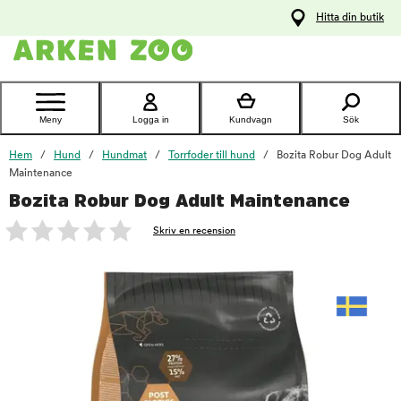
pa
Hitta din butik
ållet
Kontakta
kundtjänst
Meny
Logga in
Kundvagn
Sök
Hem
Hund
Hundmat
Torrfoder till hund
Bozita Robur Dog Adult
Maintenance
Bozita Robur Dog Adult Maintenance
foo
Skriv en recension