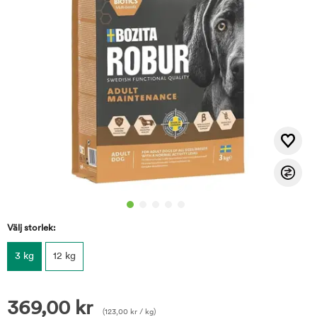
Välj storlek:
3 kg
12 kg
369,00
kr
(
123,00
kr
/ kg)