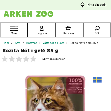
pa
Hitta din butik
ållet
Kontakta
kundtjänst
Meny
Logga in
Kundvagn
Sök
Hem
Katt
Kattmat
Våtfoder till katt
Bozita Nöt i gelé 85 g
Bozita Nöt i gelé 85 g
foo
Skriv en recension