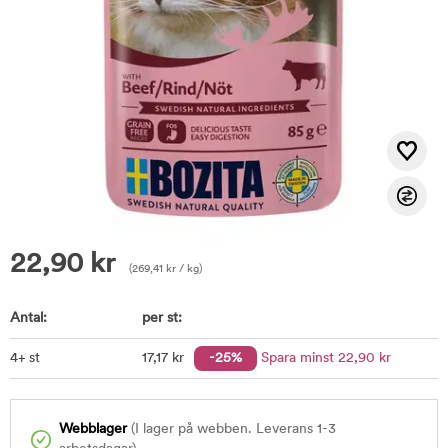
22,90
kr
(
269,41
kr
/ kg)
Antal:
per st:
4+ st
17
,17
kr
-25%
Spara minst
22
,90
kr
Webblager
(I lager på webben. Leverans 1-3