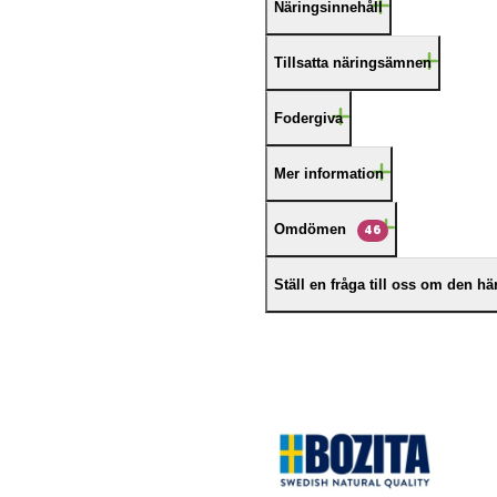
Näringsinnehåll
Tillsatta näringsämnen
Fodergiva
Mer information
Omdömen
46
Ställ en fråga till oss om den h