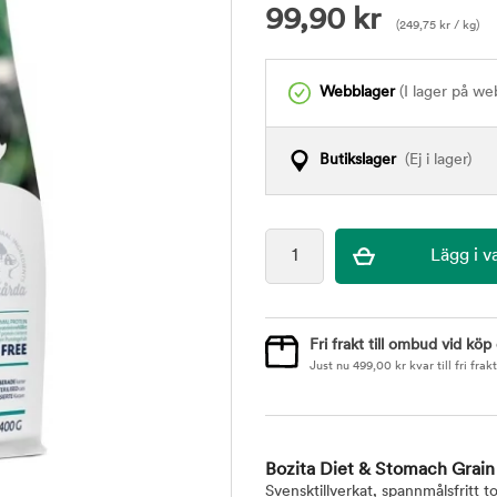
99,90
kr
(
249,75
kr
/ kg)
Webblager
(I lager på we
Butikslager
(Ej i lager)
Fri frakt till ombud vid köp
Just nu
499,00
kr
kvar till fri frakt
Bozita Diet & Stomach Grain
Svensktillverkat, spannmålsfritt 