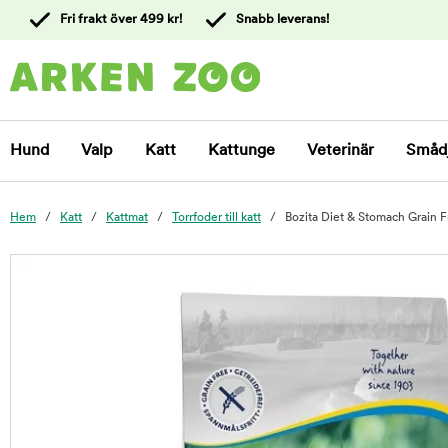
 till
Fri frakt över 499 kr!
Snabb leverans!
ållet
Kontakta
kundtjänst
Hund
Valp
Katt
Kattunge
Veterinär
Småd
Hem
Katt
Kattmat
Torrfoder till katt
Bozita Diet & Stomach Grain F
foo