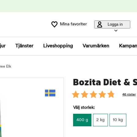
Mina favoriter
Logga in
jur
Tjänster
Liveshopping
Varumärken
Kampan
ree Elk
Bozita Diet & 
46 röster
Välj storlek:
400 g
2 kg
10 kg