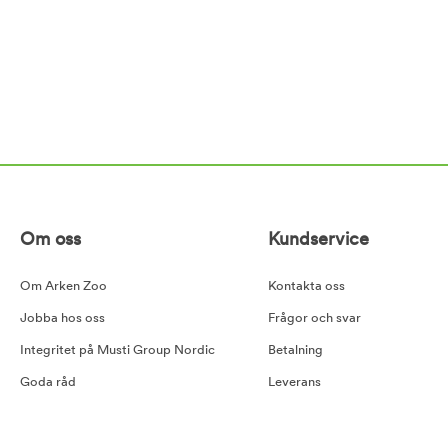
Om oss
Kundservice
Om Arken Zoo
Kontakta oss
Jobba hos oss
Frågor och svar
Integritet på Musti Group Nordic
Betalning
Goda råd
Leverans
Cookiepolicy
Retur
Tillgänglighetsredogörelse
Köpvillkor