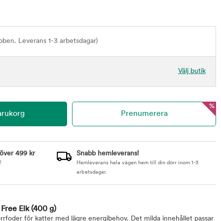
bben. Leverans 1-3 arbetsdagar)
Välj butik
%
 över 499 kr
Snabb hemleverans!
!
Hemleverans hela vägen hem till din dörr inom 1-3
arbetsdagar.
 Free Elk
(400 g)
torrfoder för katter med lägre energibehov. Det milda innehållet passar