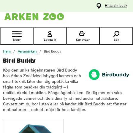
pa
Hitta din butik
ållet
Kontakta
kundtjänst
Meny
Logga in
Kundvagn
Sök
Hem
Varumärken
Bird Buddy
Bird Buddy
Köp den unika fågelmataren Bird Buddy
hos Arken Zoo! Med inbyggd kamera och
smart teknik låter den dig upptäcka vilka
fåglar som besöker din trädgård – i
realtid, direkt i mobilen. Fånga ögonblicken, lär dig mer om våra
bevingade vänner och dela dina fynd med andra naturälskare.
Oavsett om du bor i stan eller på landet blir Bird Buddy ett fönster
mot naturen – och ett nöje för hela familjen.