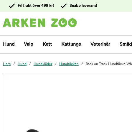
 till
Fri frakt över 499 kr!
Snabb leverans!
ållet
Kontakta
kundtjänst
Hund
Valp
Katt
Kattunge
Veterinär
Småd
Hem
Hund
Hundkläder
Hundtäcken
Back on Track Hundtäcke Whi
foo