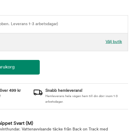
bben. Leverans 1-3 arbetsdagar)
Välj butik
 över 499 kr
Snabb hemleverans!
!
Hemleverans hela vägen hem till din dörr inom 1-3
arbetsdagar.
ippet Svart
(M)
vinthundar. Vattenavvisande täcke från Back on Track med