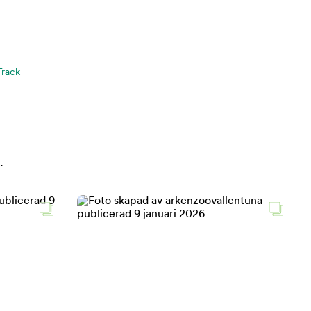
Track
.