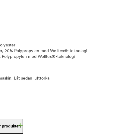
Polyester
er, 20% Polypropylen med Welltex®-teknologi
% Polypropylen med Welltex®-teknologi
maskin. Låt sedan lufttorka
är produkten