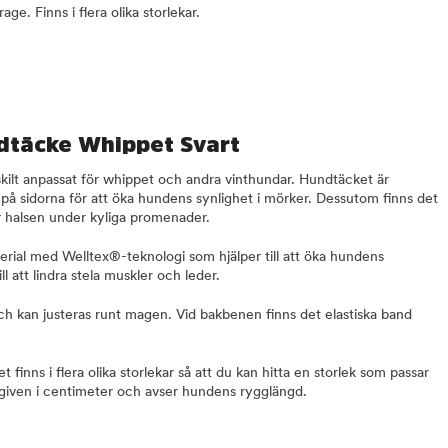
ge. Finns i flera olika storlekar.
dtäcke Whippet Svart
skilt anpassat för whippet och andra vinthundar. Hundtäcket är
 på sidorna för att öka hundens synlighet i mörker. Dessutom finns det
 halsen under kyliga promenader.
erial med Welltex®-teknologi som hjälper till att öka hundens
till att lindra stela muskler och leder.
h kan justeras runt magen. Vid bakbenen finns det elastiska band
inns i flera olika storlekar så att du kan hitta en storlek som passar
angiven i centimeter och avser hundens rygglängd.