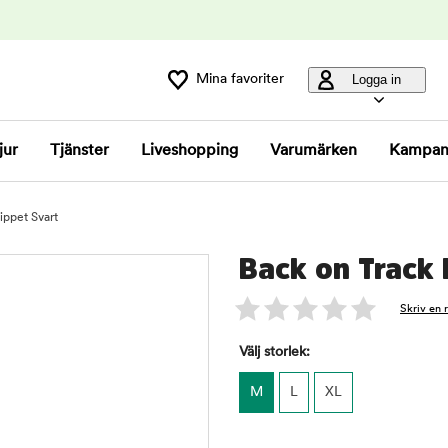
Mina favoriter
Logga in
jur
Tjänster
Liveshopping
Varumärken
Kampan
ppet Svart
Back on Track
Skriv en 
Välj storlek:
M
L
XL