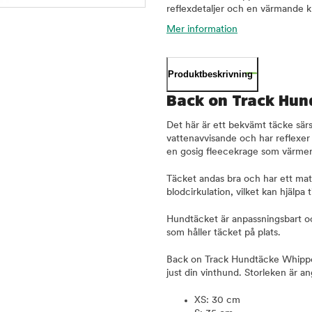
reflexdetaljer och en värmande kra
Mer information
Produktbeskrivning
Back on Track Hun
Det här är ett bekvämt täcke sär
vattenavvisande och har reflexer
en gosig fleecekrage som värmer
Täcket andas bra och har ett mat
blodcirkulation, vilket kan hjälpa 
Hundtäcket är anpassningsbart oc
som håller täcket på plats.
Back on Track Hundtäcke Whippet f
just din vinthund. Storleken är 
XS: 30 cm