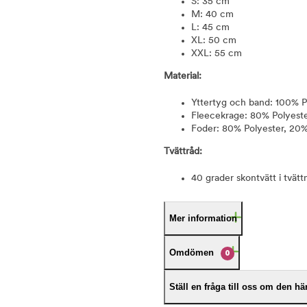
S: 35 cm
M: 40 cm
L: 45 cm
XL: 50 cm
XXL: 55 cm
Material:
Yttertyg och band: 100% 
Fleecekrage: 80% Polyest
Foder: 80% Polyester, 20
Tvättråd:
40 grader skontvätt i tvätt
Mer information
Omdömen
0
Ställ en fråga till oss om den h