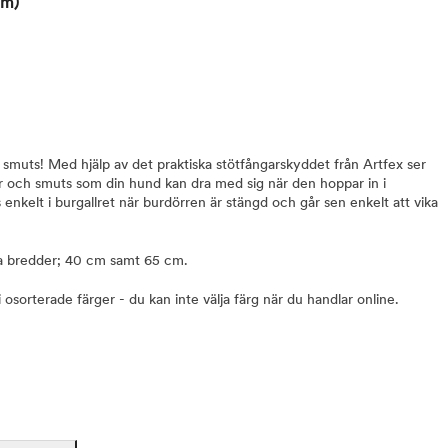
cm)
 smuts! Med hjälp av det praktiska stötfångarskyddet från Artfex ser
 repor och smuts som din hund kan dra med sig när den hoppar in i
nkelt i burgallret när burdörren är stängd och går sen enkelt att vika
ika bredder; 40 cm samt 65 cm.
sorterade färger - du kan inte välja färg när du handlar online.