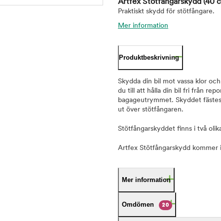
Artfex Stötfångarskydd
(40 
Praktiskt skydd för stötfångare.
Mer information
Produktbeskrivning
Skydda din bil mot vassa klor och
du till att hålla din bil fri från
bagageutrymmet. Skyddet fästes e
ut över stötfångaren.
Stötfångarskyddet finns i två ol
Artfex Stötfångarskydd kommer i o
Mer information
Omdömen
20