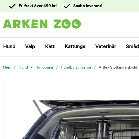
 till
Fri frakt över 499 kr!
Snabb leverans!
ållet
Kontakta
kundtjänst
Hund
Valp
Katt
Kattunge
Veterinär
Småd
Hem
Hund
Hundburar
Hundburstillbehör
Artfex Stötfångarskydd
foo