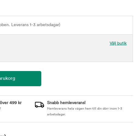
bben. Leverans 1-3 arbetsdagar)
Välj butik
 över 499 kr
Snabb hemleverans!
!
Hemleverans hela vägen hem till din dörr inom 1-3
arbetsdagar.