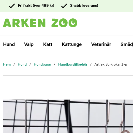
 till
Fri frakt över 499 kr!
Snabb leverans!
ållet
Kontakta
kundtjänst
Hund
Valp
Katt
Kattunge
Veterinär
Småd
Hem
Hund
Hundburar
Hundburstillbehör
Artfex Burkrokar 2-p
foo