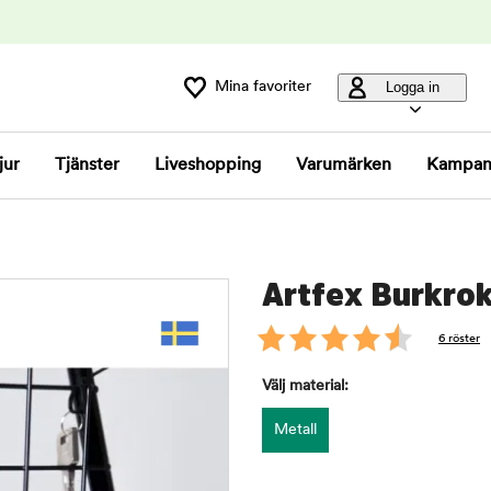
Mina favoriter
Logga in
jur
Tjänster
Liveshopping
Varumärken
Kampan
Artfex Burkrok
6 röster
Välj material:
Metall