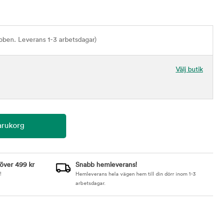
bben. Leverans 1-3 arbetsdagar)
Välj butik
 över 499 kr
Snabb hemleverans!
!
Hemleverans hela vägen hem till din dörr inom 1-3
arbetsdagar.