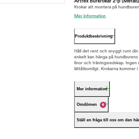
Artfex Burkrokar 2-p
(Metall)
Krokar att montera på hundburen
Mer information
Produktbeskrivning
Håll det rent och snyggt runt di
enkelt kan hänga på hundburens g
linor och träningsredskap. Ingen m
lättåtkomligt. Krokarna kommer i
Mer information
Omdömen
6
Ställ en fråga till oss om den h