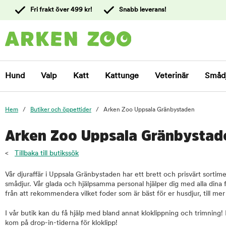
 till
Fri frakt över 499 kr!
Snabb leverans!
ållet
Kontakta
kundtjänst
Hund
Valp
Katt
Kattunge
Veterinär
Småd
Hem
Butiker och öppettider
Arken Zoo Uppsala Gränbystaden
Arken Zoo Uppsala Gränbystad
<
Tillbaka till butikssök
Vår djuraffär i Uppsala Gränbystaden har ett brett och prisvärt sortim
smådjur. Vår glada och hjälpsamma personal hjälper dig med alla dina fr
från att rekommendera vilket foder som är bäst för er husdjur, till me
I vår butik kan du få hjälp med bland annat kloklippning och trimning! 
kom på drop-in-tiderna för kloklipp!