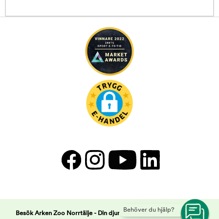
Behöver du hjälp?
Besök Arken Zoo Norrtälje - Din djuraffär i Norrtälje! | Arken Zoo -