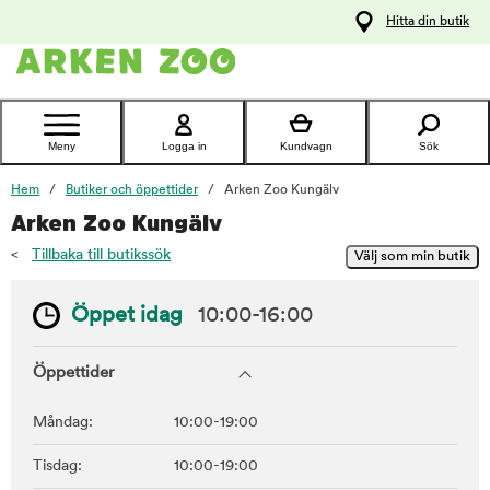
pa
Hitta din butik
ållet
Kontakta
kundtjänst
Meny
Logga in
Kundvagn
Sök
Hem
Butiker och öppettider
Arken Zoo Kungälv
Arken Zoo Kungälv
<
Tillbaka till butikssök
Öppet idag
10:00-16:00
Öppettider
Måndag:
10:00-19:00
Tisdag:
10:00-19:00