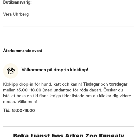
Butiksansvarig:
Vera Uhrberg
Återkommande event
Välkommen på drop-in kloklipp!
Kloklipp drop-in för hund, katt och kanin!
Tisdagar
och
torsdagar
mellan
15.00 -18.00
(med undantag för röda dagar). Önskar du
istället boka en tid finns lediga tider listade om du klickar dig vidare
nedan. Välkomna!
Tid: 15:00-18:00
Boka tjänst hos Arken Zoo Kungälv