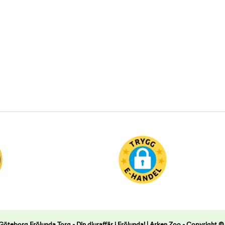
teborg Frölunda Torg - Din djuraffär i Frölunda! | Arken Zoo -
Copyright ©