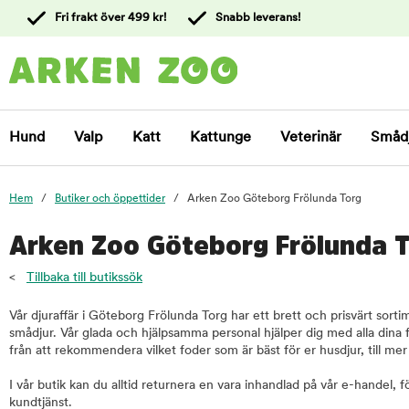
 till
Fri frakt över 499 kr!
Snabb leverans!
ållet
Kontakta
kundtjänst
Hund
Valp
Katt
Kattunge
Veterinär
Småd
Hem
Butiker och öppettider
Arken Zoo Göteborg Frölunda Torg
Arken Zoo Göteborg Frölunda 
<
Tillbaka till butikssök
Vår djuraffär i Göteborg Frölunda Torg har ett brett och prisvärt sort
smådjur. Vår glada och hjälpsamma personal hjälper dig med alla dina fr
från att rekommendera vilket foder som är bäst för er husdjur, till mer
I vår butik kan du alltid returnera en vara inhandlad på vår e-handel, 
kundtjänst.