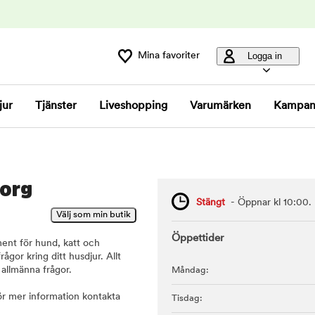
Mina favoriter
Logga in
jur
Tjänster
Liveshopping
Varumärken
Kampan
Torg
Stängt
- Öppnar kl 10:00.
Öppettider
iment för hund, katt och
ågor kring ditt husdjur. Allt
 allmänna frågor.
Måndag:
för mer information kontakta
Tisdag: