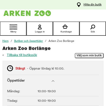
pa
Hitta din butik
ållet
Kontakta
kundtjänst
Meny
Logga in
Kundvagn
Sök
Hem
Butiker och öppettider
Arken Zoo Borlänge
Arken Zoo Borlänge
<
Tillbaka till butikssök
Stängt
- Öppnar lördag kl 10:00.
Öppettider
Måndag:
10:00-19:00
Tisdag:
10:00-19:00