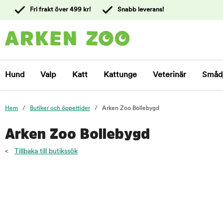
 till
Fri frakt över 499 kr!
Snabb leverans!
ållet
Kontakta
kundtjänst
Hund
Valp
Katt
Kattunge
Veterinär
Småd
Hem
Butiker och öppettider
Arken Zoo Bollebygd
Arken Zoo Bollebygd
<
Tillbaka till butikssök