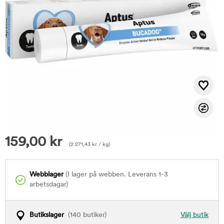
159,00
kr
(
2 271,43
kr
/ kg)
Webblager
(I lager på webben. Leverans 1-3
arbetsdagar)
Butikslager
(140 butiker)
Välj butik