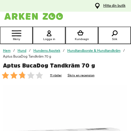
pa
Hitta din butik
ållet
Kontakta
kundtjänst
Meny
Logga in
Kundvagn
Sök
Hem
Hund
Hundens Apotek
Hundtandborste & Hundtandkräm
Aptus BucaDog Tandkräm 70 g
Aptus BucaDog Tandkräm 70 g
foo
11 röster
Skriv en recension