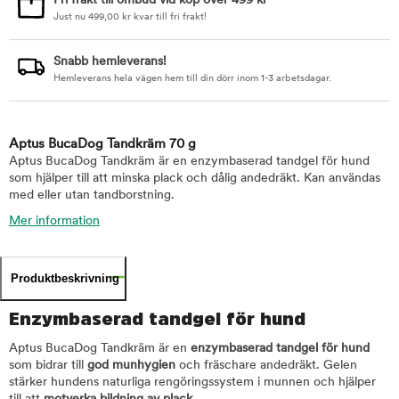
Fri frakt till ombud vid köp över 499 kr
Just nu
499,00
kr
kvar till fri frakt!
Snabb hemleverans!
Hemleverans hela vägen hem till din dörr inom 1-3 arbetsdagar.
Aptus BucaDog Tandkräm 70 g
Aptus BucaDog Tandkräm är en enzymbaserad tandgel för hund
som hjälper till att minska plack och dålig andedräkt. Kan användas
med eller utan tandborstning.
Mer information
Produktbeskrivning
Enzymbaserad tandgel för hund
Aptus BucaDog Tandkräm är en
enzymbaserad tandgel för hund
som bidrar till
god munhygien
och fräschare andedräkt. Gelen
stärker hundens naturliga rengöringssystem i munnen och hjälper