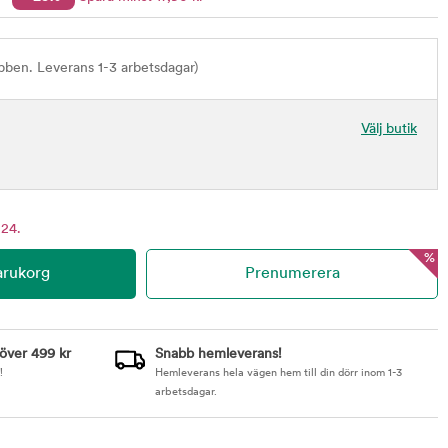
bben. Leverans 1-3 arbetsdagar)
Välj butik
 24.
%
 över 499 kr
Snabb hemleverans!
!
Hemleverans hela vägen hem till din dörr inom 1-3
arbetsdagar.