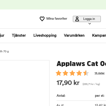
Mina favoriter
Logga in
jur
Tjänster
Liveshopping
Varumärken
Kampan
th 70 g
Applaws Cat Oc
14 röster
17,90
kr
(
255,71
kr
/ kg)
Antal:
per st:
4+ st
13
,42
k