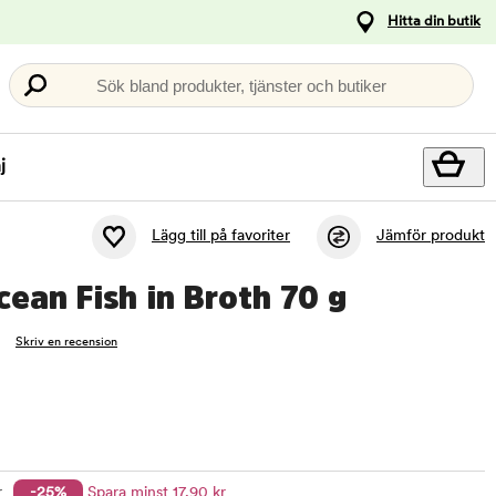
Hitta din butik
Sök bland produkter, tjänster och butiker
j
Lägg till på favoriter
Jämför produkt
ean Fish in Broth 70 g
Skriv en recension
r
-25%
Spara minst
17
,90
kr