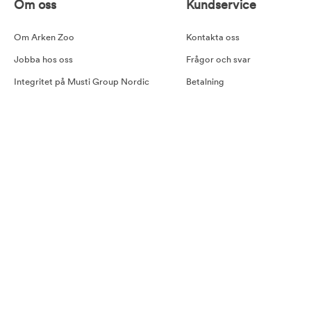
Om oss
Kundservice
Om Arken Zoo
Kontakta oss
Jobba hos oss
Frågor och svar
Integritet på Musti Group Nordic
Betalning
Goda råd
Leverans
Cookiepolicy
Retur
Tillgänglighetsredogörelse
Köpvillkor
Våra samarbetspartners
Pressmeddelande Arken Zoo