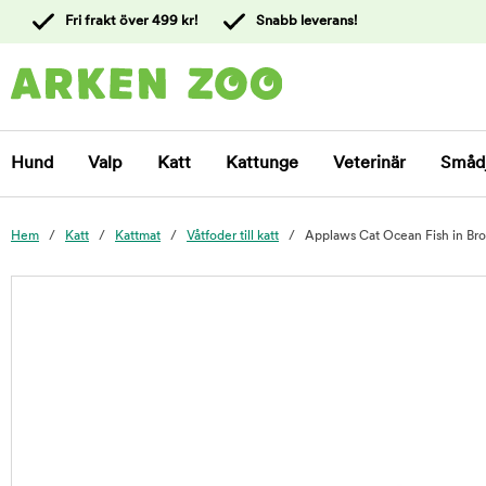
 till
Fri frakt över 499 kr!
Snabb leverans!
ållet
Kontakta
kundtjänst
Hund
Valp
Katt
Kattunge
Veterinär
Småd
Hem
Katt
Kattmat
Våtfoder till katt
Applaws Cat Ocean Fish in Bro
foo