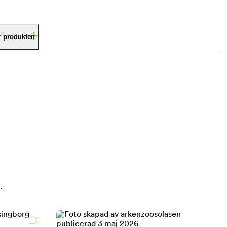
är produkten
.