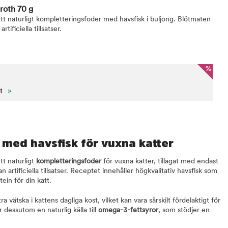
roth 70 g
tt naturligt kompletteringsfoder med havsfisk i buljong. Blötmaten
tificiella tillsatser.
%
t
»
 med havsfisk för vuxna katter
tt naturligt
kompletteringsfoder
för vuxna katter, tillagat med endast
 artificiella tillsatser. Receptet innehåller högkvalitativ havsfisk som
ein för din katt.
ra vätska i kattens dagliga kost, vilket kan vara särskilt fördelaktigt för
r dessutom en naturlig källa till
omega-3-fettsyror
, som stödjer en