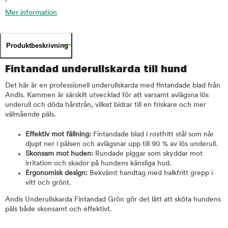
Mer information
Produktbeskrivning
Fintandad underullskarda till hund
Det här är en professionell underullskarda med fintandade blad från
Andis. Kammen är särskilt utvecklad för att varsamt avlägsna lös
underull och döda hårstrån, vilket bidrar till en friskare och mer
välmående päls.
Effektiv mot fällning:
Fintandade blad i rostfritt stål som når
djupt ner i pälsen och avlägsnar upp till 90 % av lös underull.
Skonsam mot huden:
Rundade piggar som skyddar mot
irritation och skador på hundens känsliga hud.
Ergonomisk design:
Bekvämt handtag med halkfritt grepp i
vitt och grönt.
Andis Underullskarda Fintandad Grön gör det lätt att sköta hundens
päls både skonsamt och effektivt.