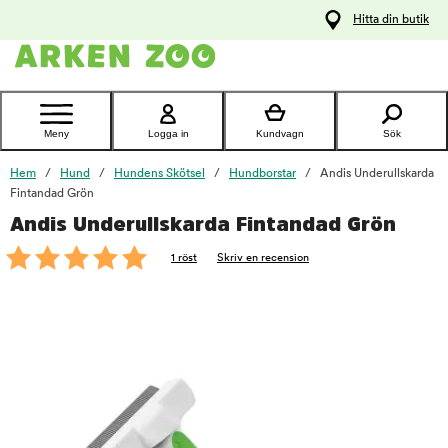
pa
Hitta din butik
ållet
Kontakta
kundtjänst
Meny
Logga in
Kundvagn
Sök
Hem
Hund
Hundens Skötsel
Hundborstar
Andis Underullskarda
Fintandad Grön
Andis Underullskarda Fintandad Grön
foo
1 röst
Skriv en recension