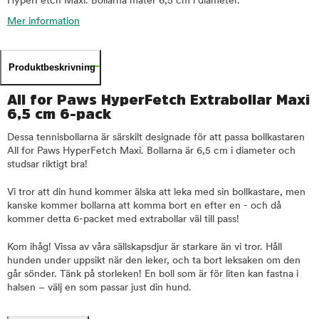
HyperFetch Maxi. Bollarna mäter 6,5 cm i diameter.
Mer information
Produktbeskrivning
All for Paws HyperFetch Extrabollar Maxi
6,5 cm 6-pack
Dessa tennisbollarna är särskilt designade för att passa bollkastaren
All for Paws HyperFetch Maxi. Bollarna är 6,5 cm i diameter och
studsar riktigt bra!
Vi tror att din hund kommer älska att leka med sin bollkastare, men
kanske kommer bollarna att komma bort en efter en - och då
kommer detta 6-packet med extrabollar väl till pass!
Kom ihåg! Vissa av våra sällskapsdjur är starkare än vi tror. Håll
hunden under uppsikt när den leker, och ta bort leksaken om den
går sönder. Tänk på storleken! En boll som är för liten kan fastna i
halsen – välj en som passar just din hund.