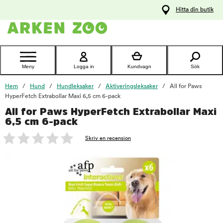
pa
Hitta din butik
ållet
Kontakta
kundtjänst
Meny
Logga in
Kundvagn
Sök
Hem
Hund
Hundleksaker
Aktiveringsleksaker
All for Paws
HyperFetch Extrabollar Maxi 6,5 cm 6-pack
All for Paws HyperFetch Extrabollar Maxi
foo
6,5 cm 6-pack
Skriv en recension