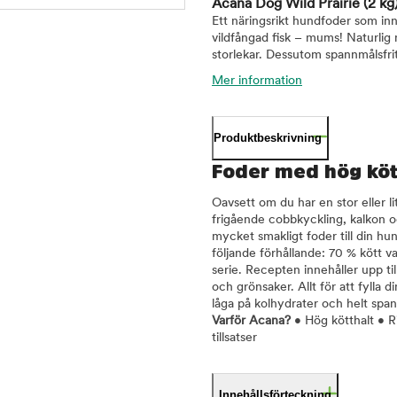
Acana Dog Wild Prairie
(2 kg
Ett näringsrikt hundfoder som in
vildfångad fisk – mums! Naturlig n
storlekar. Dessutom spannmålsfrit
Mer information
Produktbeskrivning
Foder med hög kött
Oavsett om du har en stor eller l
frigående cobbkyckling, kalkon o
mycket smakligt foder till din hund
följande förhållande: 70 % kött v
serie. Recepten innehåller upp til
och grönsaker. Allt för att fylla 
låga på kolhydrater och helt span
Varför Acana?
• Hög kötthalt • R
tillsatser
Innehållsförteckning