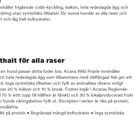
)
nehåller frigående cobb-kyckling, kalkon, hela redeslagda ägg och
äring utan syntetiska tillsatser för vuxna hundar av alla raser och
t och låg halt kolhydrater.
halt för alla raser
iten hund passar detta foder bra. Acana Wild Prairie innehåller
ch hela redeslagda ägg som tillsammans med vildfångad fisk ger ett
. Inga syntetiska tillsatser och fyllt av animaliska råvaror enligt
arav 20 % inälvor och 10 % brosk. Fodret ingår i Acanas Regionals-
l 70 % kött (upp till hälften är färskt) och 30 % lokalproducerad frukt
din hunds näringsbehov fyllt ut. Recepten i serien är rika på protein,
nmålsfria.
ikt på protein • Begränsad mängd kolhydrater • Inga syntetiska