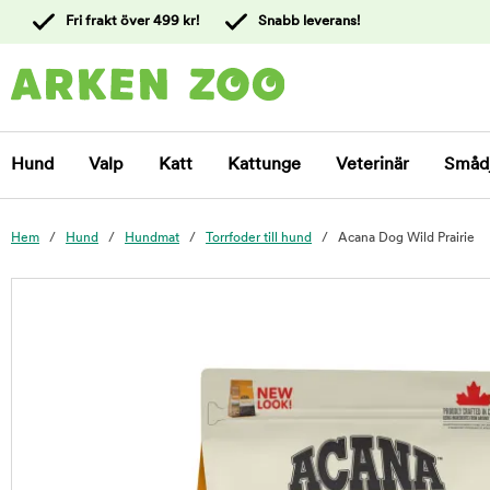
 till
Fri frakt över 499 kr!
Snabb leverans!
ållet
Kontakta
kundtjänst
Hund
Valp
Katt
Kattunge
Veterinär
Småd
Hem
Hund
Hundmat
Torrfoder till hund
Acana Dog Wild Prairie
foo