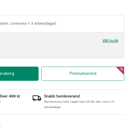
bben. Leverans 1-3 arbetsdagar)
Välj butik
%
 över 499 kr
Snabb hemleverans!
!
Hemleverans hela vägen hem till din dörr inom 1-3
arbetsdagar.