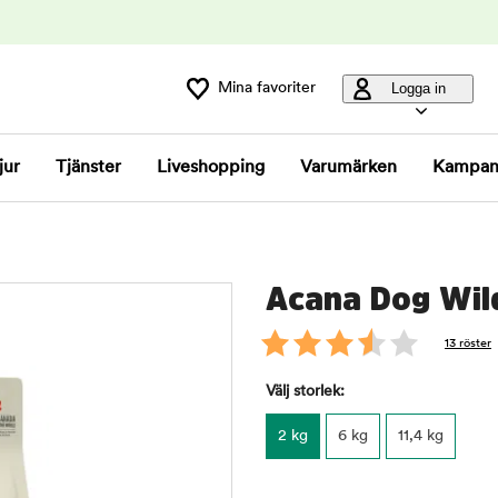
Mina favoriter
Logga in
jur
Tjänster
Liveshopping
Varumärken
Kampan
Acana Dog Wild
13 röster
Välj storlek:
2 kg
6 kg
11,4 kg