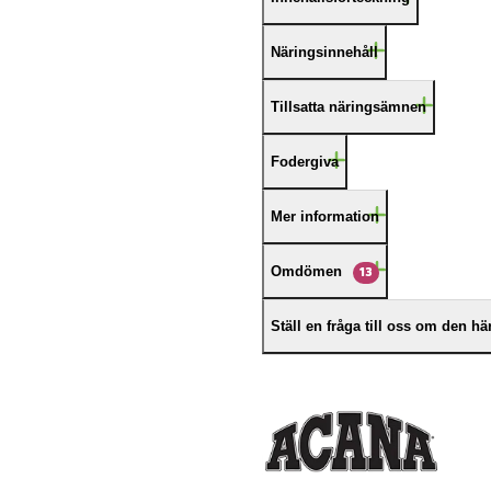
Näringsinnehåll
Tillsatta näringsämnen
Fodergiva
Mer information
Omdömen
13
Ställ en fråga till oss om den h