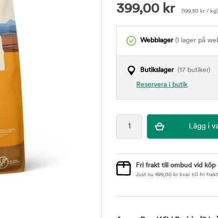
399,00
kr
(
199,50
kr
/ kg)
Webblager
(I lager på we
Butikslager
(17 butiker)
Reservera i butik
Fri frakt till ombud vid köp
Just nu
499,00
kr
kvar till fri frakt