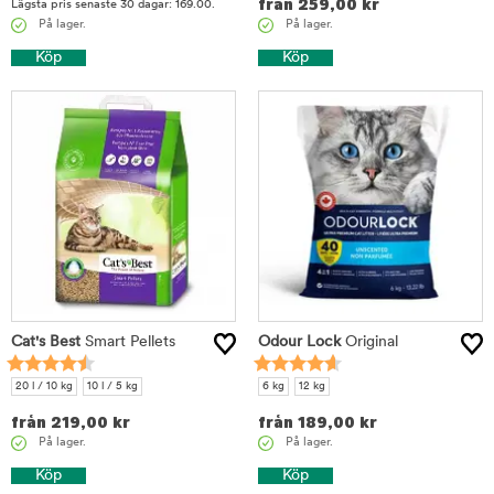
från
259,00
kr
Lägsta pris senaste 30 dagar: 169.00.
På lager.
På lager.
Köp
Köp
Cat's Best
Smart Pellets
Odour Lock
Original
20 l / 10 kg
10 l / 5 kg
6 kg
12 kg
från
219,00
kr
från
189,00
kr
På lager.
På lager.
Köp
Köp