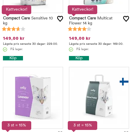
Kattveckor!
Kattveckor!
Compact Care
Sensitive 10
Compact Care
Multicat
kg
Flower 14 kg
149,00
kr
149,00
kr
Lägsta pris senaste 30 dagar: 229.00.
Lägsta pris senaste 30 dagar: 169.00.
På lager.
På lager.
Köp
Köp
3 st = 15%
3 st = 15%