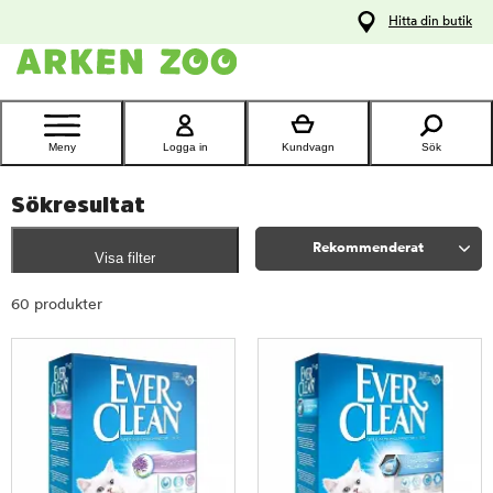
pa
Hitta din butik
ållet
Kontakta
kundtjänst
Meny
Logga in
Kundvagn
Sök
Sökresultat
Rekommenderat
Visa filter
Sortera
60 produkter