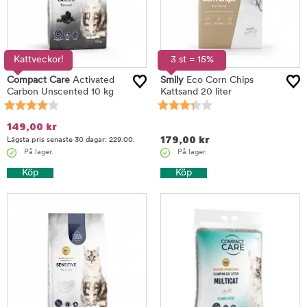
Kattveckor!
3 st = 15%
Compact Care
Activated
Smily
Eco Corn Chips
Carbon Unscented 10 kg
Kattsand 20 liter
149,00
kr
179,00
kr
Lägsta pris senaste 30 dagar: 229.00.
På lager.
På lager.
Köp
Köp