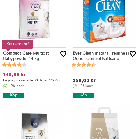
Kattveckor!
Compact Care
Multicat
Ever Clean
Instant Freshness
Babypowder 14 kg
Odour Control Kattsand
149,00
kr
259,00
kr
Lägsta pris senaste 30 dagar: 169.00.
På lager.
På lager.
Köp
Köp