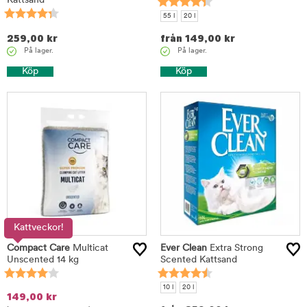
Kattsand
55 l
20 l
259,00
kr
från
149,00
kr
På lager.
På lager.
Köp
Köp
Kattveckor!
Compact Care
Multicat
Ever Clean
Extra Strong
Unscented 14 kg
Scented Kattsand
10 l
20 l
149,00
kr