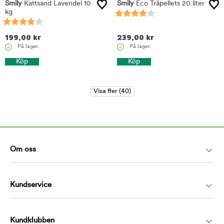
Smily
Kattsand Lavendel 10
Smily
Eco Träpellets 20 liter
kg
199,00
kr
239,00
kr
På lager.
På lager.
Köp
Köp
Om oss
Kundservice
Kundklubben