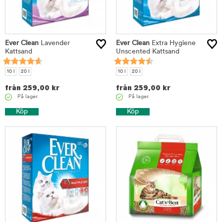
Ever Clean
Lavender
Ever Clean
Extra Hygiene
Kattsand
Unscented Kattsand
10 l
20 l
10 l
20 l
från
259,00
kr
från
259,00
kr
På lager.
På lager.
Köp
Köp