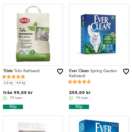
Trixie
Tofu Kattsand
Ever Clean
Spring Garden
Kattsand
2,5 kg
4,5 kg
från
99,00
kr
259,00
kr
På lager.
På lager.
Köp
Köp