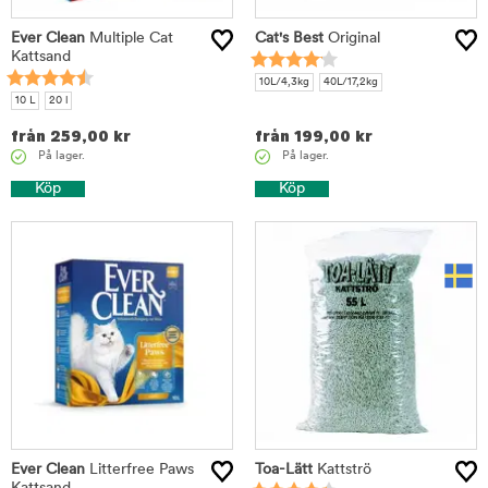
Ever Clean
Multiple Cat
Cat's Best
Original
Kattsand
10L/4,3kg
40L/17,2kg
10 L
20 l
från
259,00
kr
från
199,00
kr
På lager.
På lager.
Köp
Köp
Ever Clean
Litterfree Paws
Toa-Lätt
Kattströ