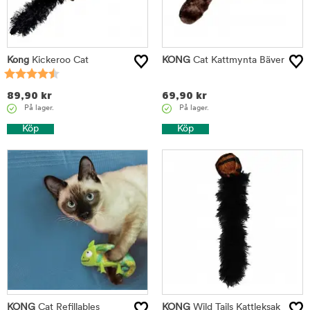
Kong
Kickeroo Cat
KONG
Cat Kattmynta Bäver
89,90
kr
69,90
kr
På lager.
På lager.
Köp
Köp
KONG
Cat Refillables
KONG
Wild Tails Kattleksak