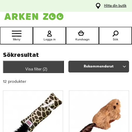
pa
Hitta din butik
ållet
Kontakta
kundtjänst
Meny
Logga in
Kundvagn
Sök
Sökresultat
Rekommenderat
Visa filter
(
Aktiva
2)
filter:
Sortera
12 produkter