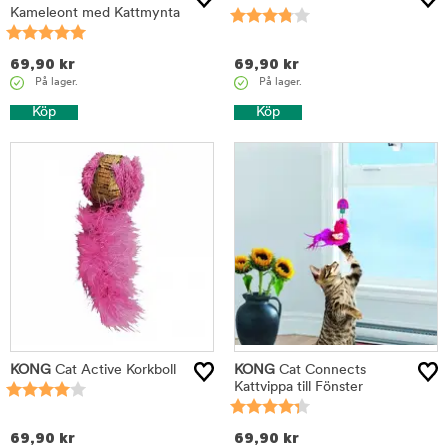
Kameleont med Kattmynta
69,90
kr
69,90
kr
På lager.
På lager.
Köp
Köp
KONG
Cat Active Korkboll
KONG
Cat Connects
Kattvippa till Fönster
69,90
kr
69,90
kr