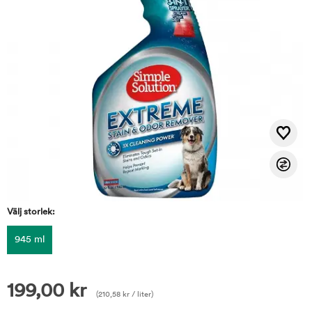
Välj storlek:
945 ml
199,00
kr
(
210,58
kr
/ liter)