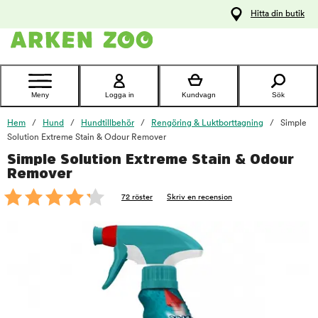
pa
Hitta din butik
ållet
Kontakta
kundtjänst
Meny
Logga in
Kundvagn
Sök
Hem
Hund
Hundtillbehör
Rengöring & Luktborttagning
Simple
Solution Extreme Stain & Odour Remover
Simple Solution Extreme Stain & Odour
foo
Remover
72 röster
Skriv en recension