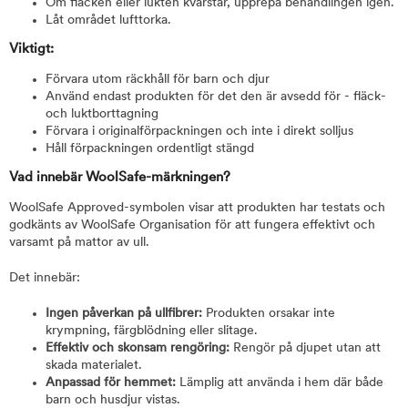
Om fläcken eller lukten kvarstår, upprepa behandlingen igen.
Låt området lufttorka.
Viktigt:
Förvara utom räckhåll för barn och djur
Använd endast produkten för det den är avsedd för - fläck-
och luktborttagning
Förvara i originalförpackningen och inte i direkt solljus
Håll förpackningen ordentligt stängd
Vad innebär WoolSafe-märkningen?
WoolSafe Approved-symbolen visar att produkten har testats och
godkänts av WoolSafe Organisation för att fungera effektivt och
varsamt på mattor av ull.
Det innebär:
Ingen påverkan på ullfibrer:
Produkten orsakar inte
krympning, färgblödning eller slitage.
Effektiv och skonsam rengöring:
Rengör på djupet utan att
skada materialet.
Anpassad för hemmet:
Lämplig att använda i hem där både
barn och husdjur vistas.