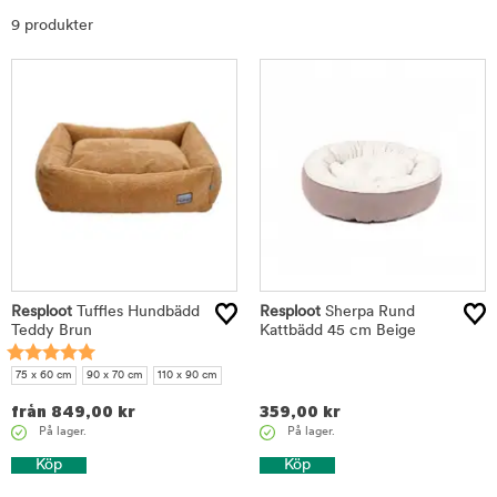
Sortera
9 produkter
Resploot
Tuffles Hundbädd
Resploot
Sherpa Rund
Teddy Brun
Kattbädd 45 cm Beige
75 x 60 cm
90 x 70 cm
110 x 90 cm
från
849,00
kr
359,00
kr
På lager.
På lager.
Köp
Köp