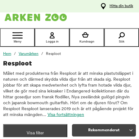
pa
Hitta din butik
ållet
Kontakta
kundtjänst
Meny
Logga in
Kundvagn
Sök
Hem
Varumärken
Resploot
Resploot
Målet med produkterna från Resploot är att minska plastutsläppet i
naturen och därmed skydda vilda djur från att skada sig. Resploot
jobbar för att skapa medvetenhet och lyfta fram hotade vilda djur,
vilket de gör med sina leksaker i Endangered-kollektionen där du
hittar gosedjur som fransk flodiller, Nya zeeländsk gulögd pingvin
och japansk bowmouth guitarfish. Hört om de djuren förut? Om
Resploot Resploot lanserades 2019 och är ett pågående projekt för
att minska mängden...
Visa fortsättningen
Rekommenderat
Visa filter