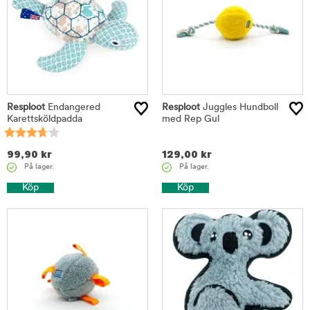
Resploot
Endangered
Resploot
Juggles Hundboll
Karettsköldpadda
med Rep Gul
99,90
kr
129,00
kr
På lager.
På lager.
Köp
Köp