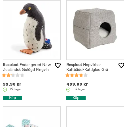
Resploot
Endangered New
Resploot
Hopvikbar
Zealändsk Gulögd Pingvin
Kattbädd/Kattigloo Grå
99,90
kr
499,00
kr
På lager.
På lager.
Köp
Köp