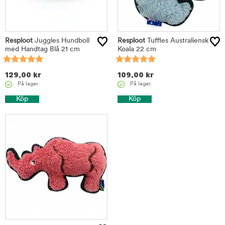
Resploot
Juggles Hundboll
Resploot
Tuffles Australiensk
med Handtag Blå 21 cm
Koala 22 cm
129,00
kr
109,00
kr
På lager.
På lager.
Köp
Köp