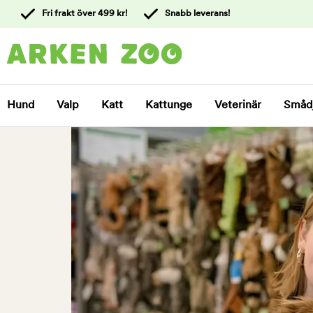
 till
Fri frakt över 499 kr!
Snabb leverans!
ållet
Kontakta
kundtjänst
Hund
Valp
Katt
Kattunge
Veterinär
Småd