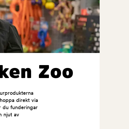
ken Zoo
jurprodukterna
shoppa direkt via
ar du funderingar
h njut av