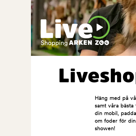
Livesh
Häng med på våra
samt våra bästa t
din mobil, padda
om foder för din
showen!