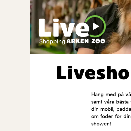
Livesh
Häng med på våra
samt våra bästa t
din mobil, padda
om foder för din
showen!