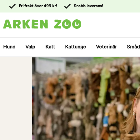
 till
Fri frakt över 499 kr!
Snabb leverans!
ållet
Kontakta
kundtjänst
Hund
Valp
Katt
Kattunge
Veterinär
Småd