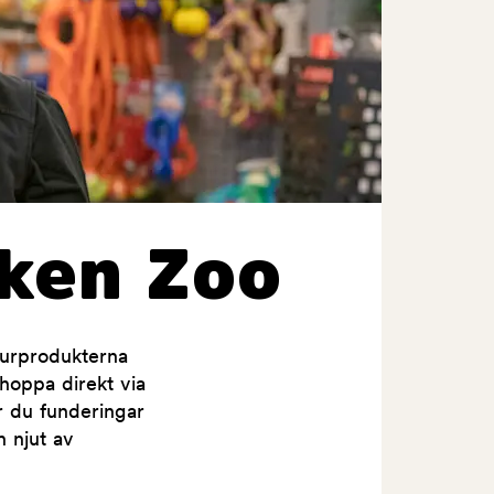
ken Zoo
jurprodukterna
shoppa direkt via
ar du funderingar
h njut av