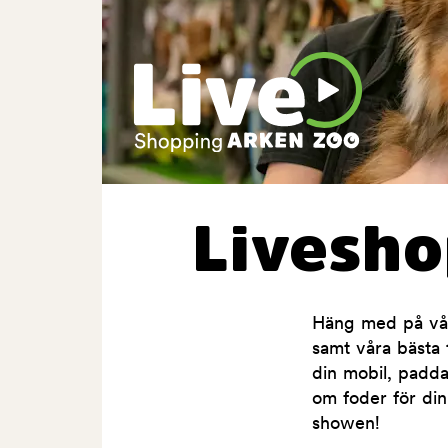
Livesh
Häng med på våra
samt våra bästa t
din mobil, padda
om foder för din
showen!