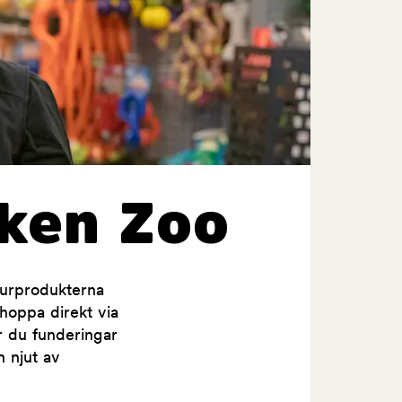
ken Zoo
jurprodukterna
shoppa direkt via
ar du funderingar
h njut av