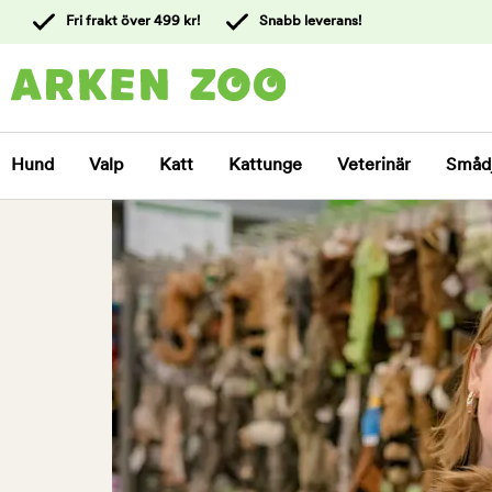
 till
Fri frakt över 499 kr!
Snabb leverans!
ållet
Kontakta
kundtjänst
Hund
Valp
Katt
Kattunge
Veterinär
Småd