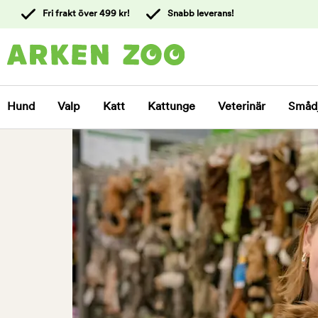
 till
Fri frakt över 499 kr!
Snabb leverans!
ållet
Kontakta
kundtjänst
Hund
Valp
Katt
Kattunge
Veterinär
Småd