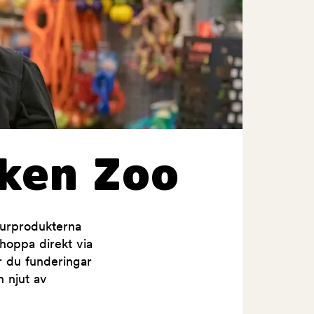
ken Zoo
jurprodukterna
shoppa direkt via
ar du funderingar
h njut av