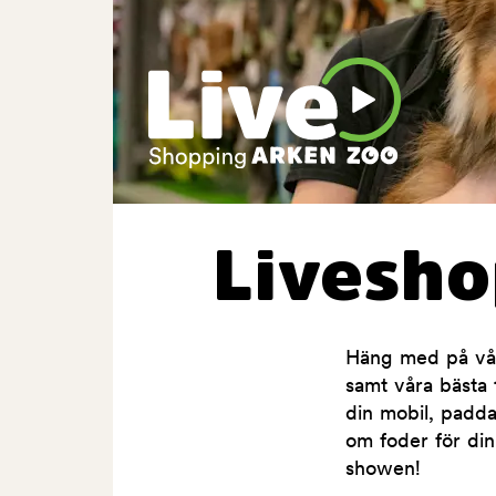
Livesh
Häng med på våra
samt våra bästa t
din mobil, padda
om foder för din
showen!