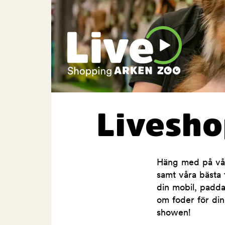
Livesh
Häng med på våra
samt våra bästa t
din mobil, padda
om foder för din
showen!