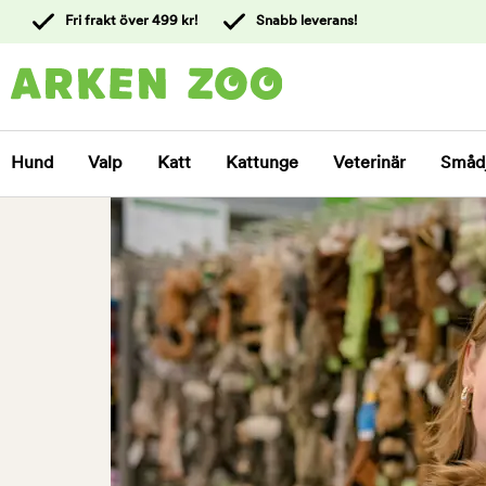
 till
Fri frakt över 499 kr!
Snabb leverans!
ållet
Kontakta
kundtjänst
Hund
Valp
Katt
Kattunge
Veterinär
Småd