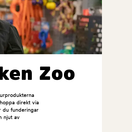
ken Zoo
jurprodukterna
shoppa direkt via
ar du funderingar
h njut av