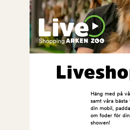
Livesh
Häng med på våra
samt våra bästa t
din mobil, padda
om foder för din
showen!