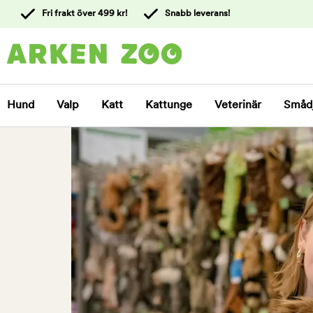
 till
Fri frakt över 499 kr!
Snabb leverans!
ållet
Kontakta
kundtjänst
Hund
Valp
Katt
Kattunge
Veterinär
Småd