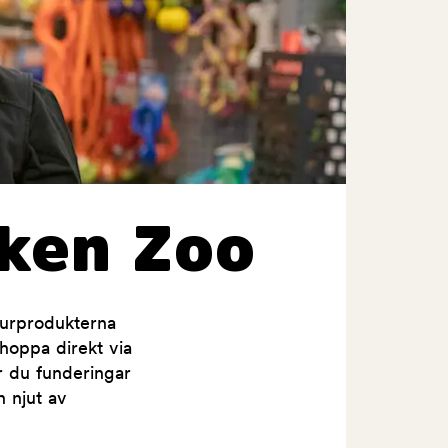
ken Zoo
jurprodukterna
shoppa direkt via
ar du funderingar
h njut av