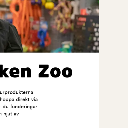
ken Zoo
jurprodukterna
shoppa direkt via
ar du funderingar
h njut av