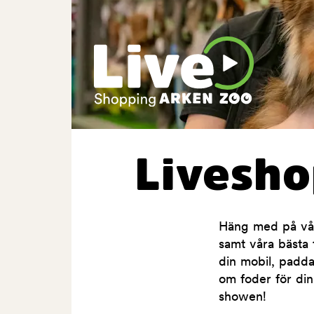
Livesh
Häng med på våra
samt våra bästa t
din mobil, padda
om foder för din
showen!