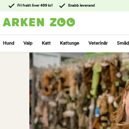
 till
Fri frakt över 499 kr!
Snabb leverans!
ållet
Kontakta
kundtjänst
Hund
Valp
Katt
Kattunge
Veterinär
Småd