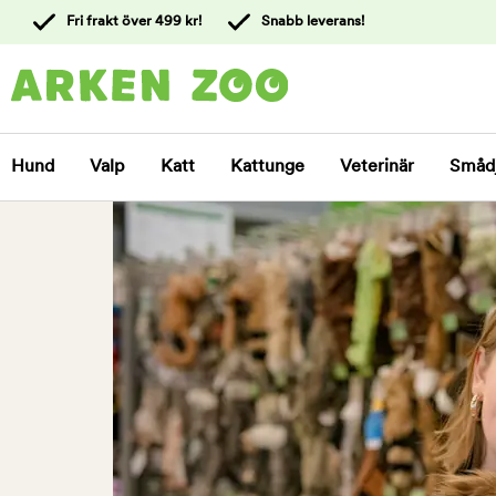
 till
Fri frakt över 499 kr!
Snabb leverans!
ållet
Kontakta
kundtjänst
Hund
Valp
Katt
Kattunge
Veterinär
Småd