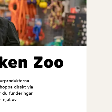
ken Zoo
jurprodukterna
shoppa direkt via
ar du funderingar
h njut av