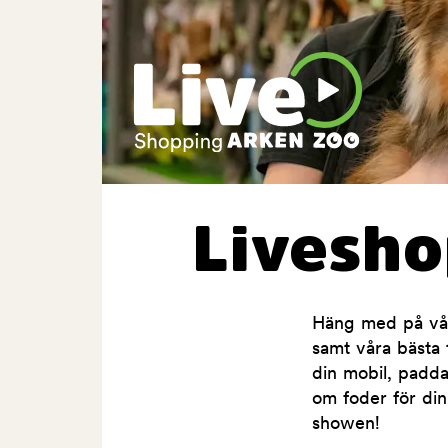
Livesh
Häng med på våra
samt våra bästa t
din mobil, padda
om foder för din
showen!