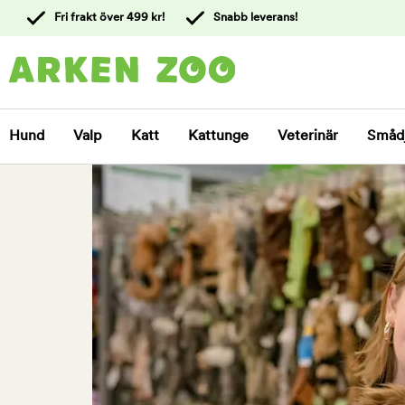
 till
Fri frakt över 499 kr!
Snabb leverans!
ållet
Kontakta
kundtjänst
Hund
Valp
Katt
Kattunge
Veterinär
Småd