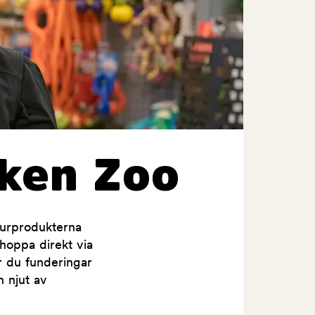
ken Zoo
jurprodukterna
shoppa direkt via
ar du funderingar
h njut av