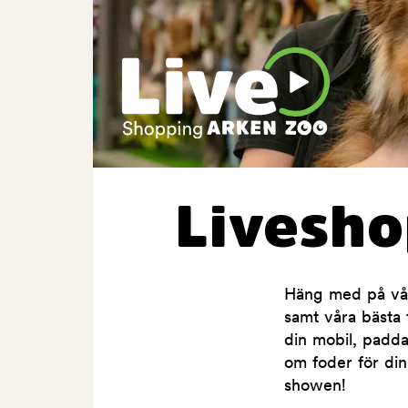
Livesh
Häng med på våra
samt våra bästa t
din mobil, padda
om foder för din
showen!