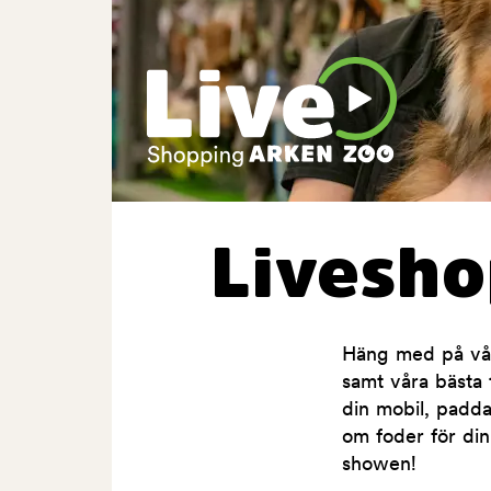
Livesh
Häng med på våra
samt våra bästa t
din mobil, padda
om foder för din
showen!