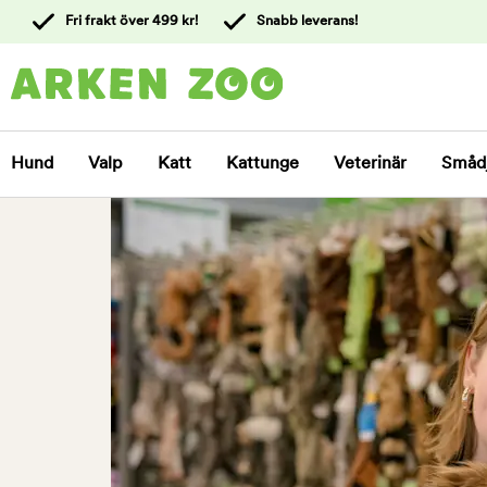
 till
Fri frakt över 499 kr!
Snabb leverans!
ållet
Kontakta
kundtjänst
Hund
Valp
Katt
Kattunge
Veterinär
Småd