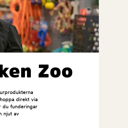
ken Zoo
jurprodukterna
shoppa direkt via
ar du funderingar
h njut av