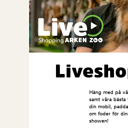
Livesh
Häng med på våra
samt våra bästa t
din mobil, padda
om foder för din
showen!