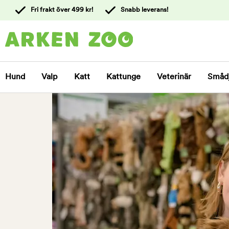
 till
Fri frakt över 499 kr!
Snabb leverans!
ållet
Kontakta
kundtjänst
Hund
Valp
Katt
Kattunge
Veterinär
Småd