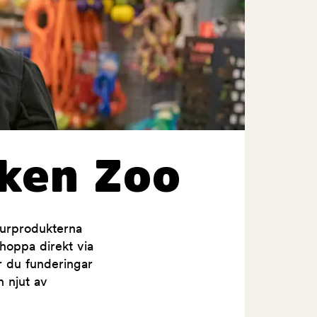
ken Zoo
jurprodukterna
shoppa direkt via
ar du funderingar
h njut av