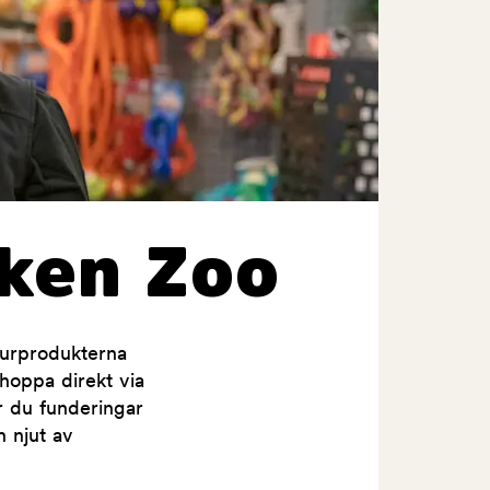
ken Zoo
jurprodukterna
shoppa direkt via
ar du funderingar
h njut av