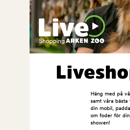
Livesh
Häng med på våra
samt våra bästa t
din mobil, padda
om foder för din
showen!