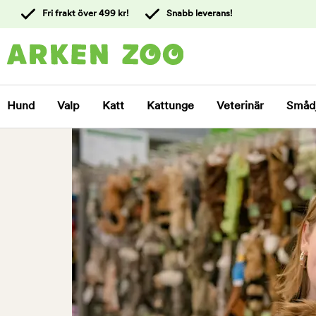
 till
Fri frakt över 499 kr!
Snabb leverans!
ållet
Kontakta
kundtjänst
Hund
Valp
Katt
Kattunge
Veterinär
Småd