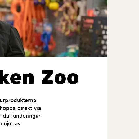
ken Zoo
jurprodukterna
shoppa direkt via
ar du funderingar
h njut av