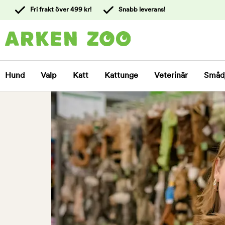
 till
Fri frakt över 499 kr!
Snabb leverans!
ållet
Kontakta
kundtjänst
Hund
Valp
Katt
Kattunge
Veterinär
Småd