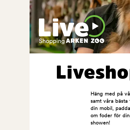
Livesh
Häng med på våra
samt våra bästa t
din mobil, padda
om foder för din
showen!