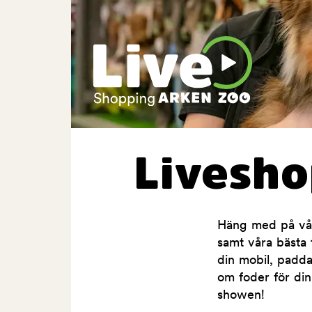
Livesh
Häng med på våra
samt våra bästa t
din mobil, padda
om foder för din
showen!