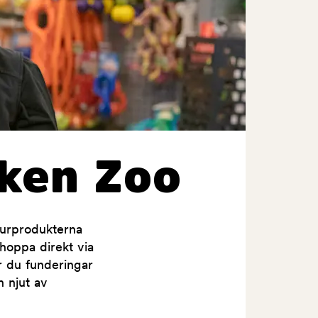
ken Zoo
jurprodukterna
shoppa direkt via
ar du funderingar
h njut av