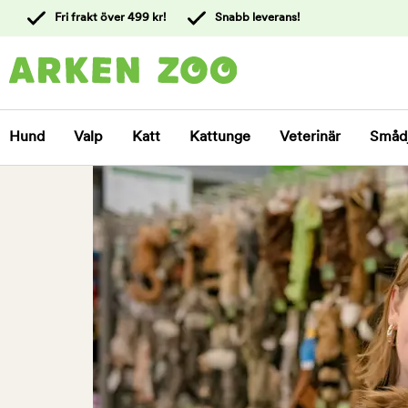
 till
Fri frakt över 499 kr!
Snabb leverans!
ållet
Kontakta
kundtjänst
Hund
Valp
Katt
Kattunge
Veterinär
Småd