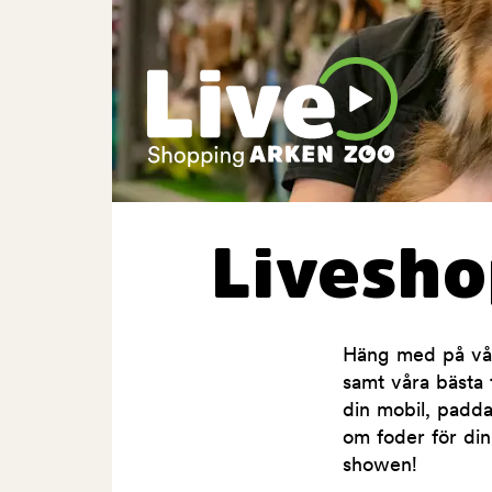
Livesh
Häng med på våra
samt våra bästa t
din mobil, padda
om foder för din
showen!