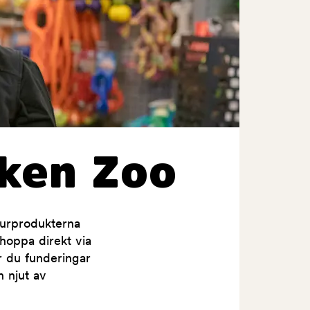
ken Zoo
jurprodukterna
shoppa direkt via
ar du funderingar
h njut av