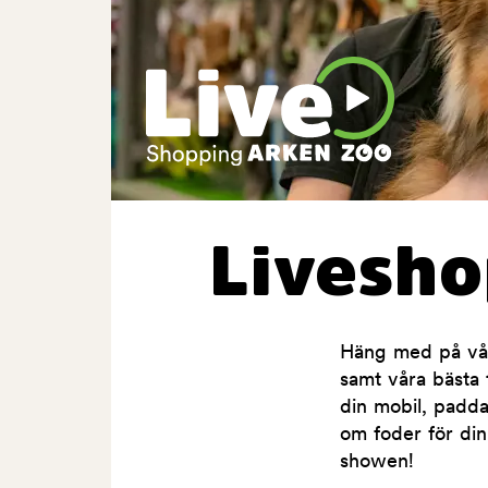
Livesh
Häng med på våra
samt våra bästa t
din mobil, padda
om foder för din
showen!