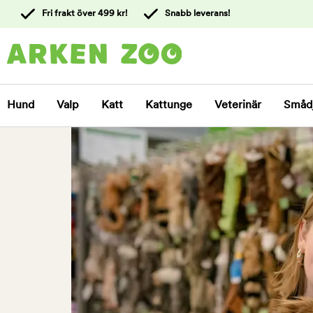
 till
Fri frakt över 499 kr!
Snabb leverans!
ållet
Kontakta
kundtjänst
Hund
Valp
Katt
Kattunge
Veterinär
Småd