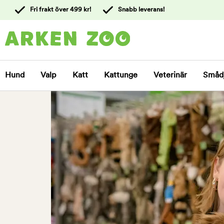
 till
Fri frakt över 499 kr!
Snabb leverans!
ållet
Kontakta
kundtjänst
Hund
Valp
Katt
Kattunge
Veterinär
Småd