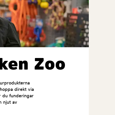
ken Zoo
jurprodukterna
shoppa direkt via
ar du funderingar
h njut av