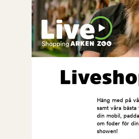
Livesh
Häng med på våra
samt våra bästa t
din mobil, padda
om foder för din
showen!