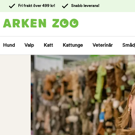
 till
Fri frakt över 499 kr!
Snabb leverans!
ållet
Kontakta
kundtjänst
Hund
Valp
Katt
Kattunge
Veterinär
Småd