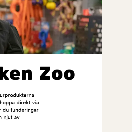
ken Zoo
jurprodukterna
shoppa direkt via
ar du funderingar
h njut av