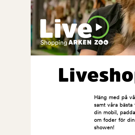
Livesh
Häng med på våra
samt våra bästa t
din mobil, padda
om foder för din
showen!