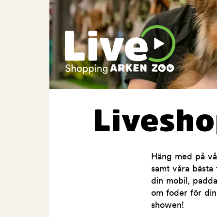
Livesh
Häng med på våra
samt våra bästa t
din mobil, padda
om foder för din
showen!