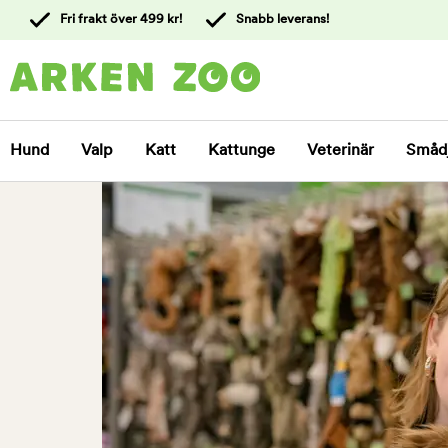
 till
Fri frakt över 499 kr!
Snabb leverans!
ållet
Kontakta
kundtjänst
Hund
Valp
Katt
Kattunge
Veterinär
Småd