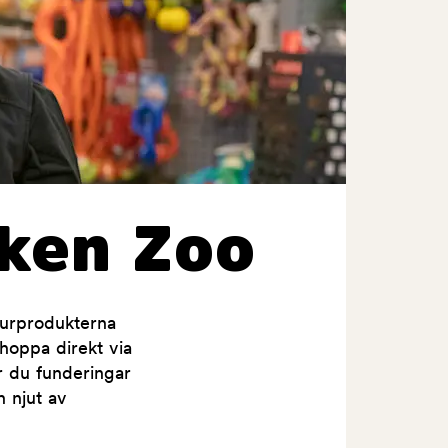
ken Zoo
jurprodukterna
shoppa direkt via
ar du funderingar
h njut av