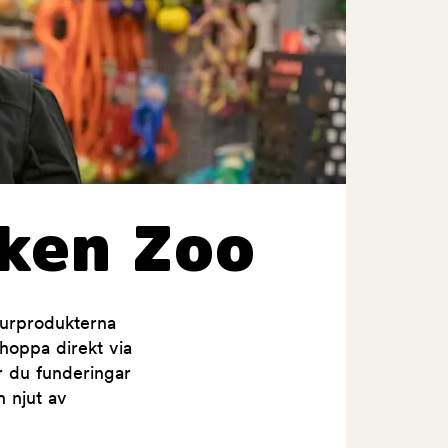
ken Zoo
jurprodukterna
shoppa direkt via
ar du funderingar
h njut av