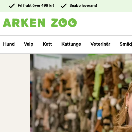
 till
Fri frakt över 499 kr!
Snabb leverans!
ållet
Kontakta
kundtjänst
Hund
Valp
Katt
Kattunge
Veterinär
Småd