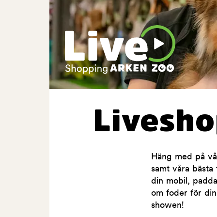
Livesh
Häng med på våra
samt våra bästa t
din mobil, padda
om foder för din
showen!