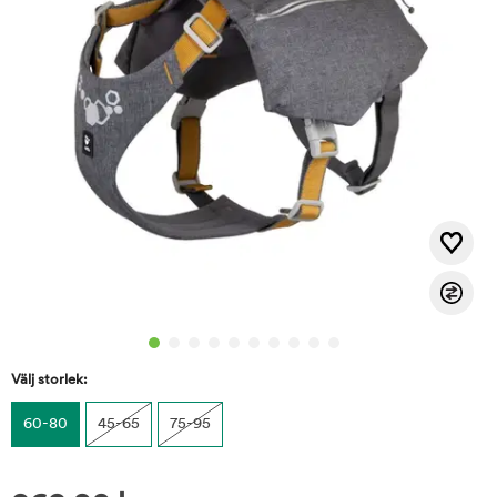
Välj storlek:
60-80
45-65
75-95