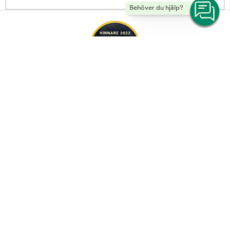
Behöver du hjälp?
Hurtta Expedition Pack ECO Klövjeväska Grå | Arken Zoo -
Copyright © 2026 Musti Group