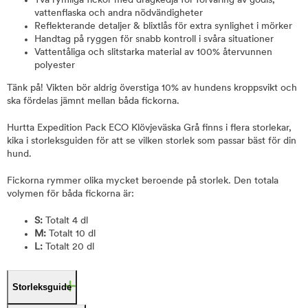
Två rymliga fickor med dragkedja för förvaring av godis,
vattenflaska och andra nödvändigheter
Reflekterande detaljer & blixtlås för extra synlighet i mörker
Handtag på ryggen för snabb kontroll i svåra situationer
Vattentåliga och slitstarka material av 100% återvunnen
polyester
Tänk på! Vikten bör aldrig överstiga 10% av hundens kroppsvikt och
ska fördelas jämnt mellan båda fickorna.
Hurtta Expedition Pack ECO Klövjeväska Grå finns i flera storlekar,
kika i storleksguiden för att se vilken storlek som passar bäst för din
hund.
Fickorna rymmer olika mycket beroende på storlek. Den totala
volymen för båda fickorna är:
S:
Totalt 4 dl
M:
Totalt 10 dl
L:
Totalt 20 dl
Storleksguide