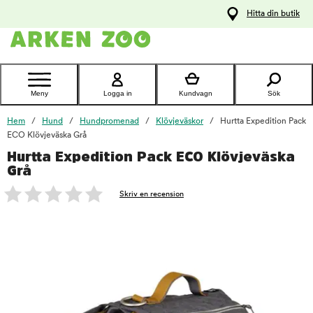
pa
Hitta din butik
ållet
Kontakta
kundtjänst
Meny
Logga in
Kundvagn
Sök
Hem
Hund
Hundpromenad
Klövjeväskor
Hurtta Expedition Pack
ECO Klövjeväska Grå
Hurtta Expedition Pack ECO Klövjeväska
foo
Grå
Skriv en recension