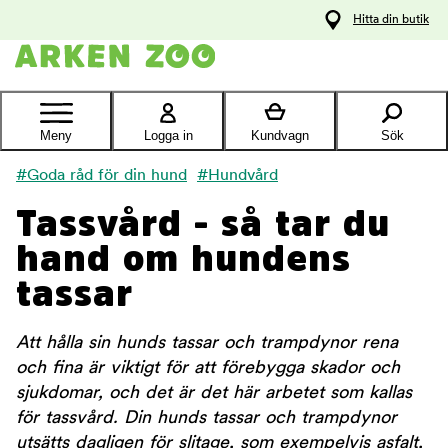
pa
Hitta din butik
ållet
Kontakta
kundtjänst
Meny
Logga in
Kundvagn
Sök
#Goda råd för din hund
#Hundvård
Tassvård - så tar du
hand om hundens
tassar
Att hålla sin hunds tassar och trampdynor rena
och fina är viktigt för att förebygga skador och
sjukdomar, och det är det här arbetet som kallas
för tassvård. Din hunds tassar och trampdynor
utsätts dagligen för slitage, som exempelvis asfalt,