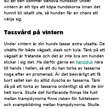
du att den kommer behöva hundskor under
vintern är ett tips att köpa hundskorna innan det
hunnit bli iskallt ute, så hunden får en chans att
vänja sig.
Tassvård på vintern
Under vintern är din hunds tassar extra utsatta. De
utsätts för både vägsalt, slask och kyla. Tänk på att
vägsalt är frätande och det är inte bra om hunden
slickar i sig det. Ha därför gärna en
handduk
nära
till hands i hallen, så att du kan torka av tassarna
noga efter en promenad. Är det besvärligt att få
bort saltet kan du alltid duscha av tassarna. Tänk
då på att torka av tassarna ordentligt så att de blir
helt torra. Skulle det fortfarande finnas lite fukt
mellan trampdynorna finns risken för fukteksem
och svampbildning mellan trampdynorna. Skulle