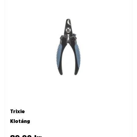
Trixie
Klotång