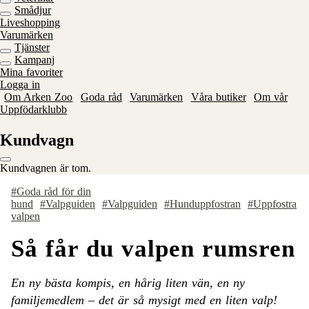
Smådjur
Liveshopping
Varumärken
Tjänster
Kampanj
Mina favoriter
Logga in
Om Arken Zoo
Goda råd
Varumärken
Våra butiker
Om vår
Uppfödarklubb
Kundvagn
Kundvagnen är tom.
#Goda råd för din
hund
#Valpguiden
#Valpguiden
#Hunduppfostran
#Uppfostra
valpen
Så får du valpen rumsren
En ny bästa kompis, en hårig liten vän, en ny
familjemedlem – det är så mysigt med en liten valp!