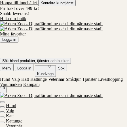
Hoppa till innehållet
Kontakta kundtjänst
Fri frakt över 499 kr!
Snabb leverans!
Hitta din butik
Mina favoriter
Logga in
Logga in
Skapa konto
Mina order
Sök bland produkter, tjänster och butiker
0
Meny
Logga in
Sök
Kundvagn
Hund
Valp
Katt
Kattunge
Veterinär
Smådjur
Tjänster
Liveshopping
Varumärken
Kampanj
0
Hund
Valp
Katt
Kattunge
Veterinär