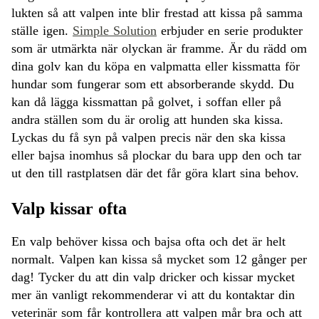
lukten så att valpen inte blir frestad att kissa på samma
ställe igen.
Simple Solution
erbjuder en serie produkter
som är utmärkta när olyckan är framme. Är du rädd om
dina golv kan du köpa en valpmatta eller kissmatta för
hundar som fungerar som ett absorberande skydd. Du
kan då lägga kissmattan på golvet, i soffan eller på
andra ställen som du är orolig att hunden ska kissa.
Lyckas du få syn på valpen precis när den ska kissa
eller bajsa inomhus så plockar du bara upp den och tar
ut den till rastplatsen där det får göra klart sina behov.
Valp kissar ofta
En valp behöver kissa och bajsa ofta och det är helt
normalt. Valpen kan kissa så mycket som 12 gånger per
dag! Tycker du att din valp dricker och kissar mycket
mer än vanligt rekommenderar vi att du kontaktar din
veterinär som får kontrollera att valpen mår bra och att